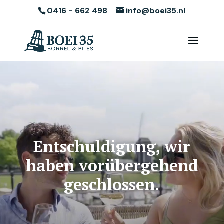
0416 - 662 498
info@boei35.nl
Video-
Player
Entschuldigung, wir
haben vorübergehend
geschlossen.